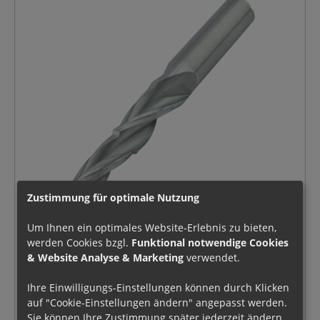
Zustimmung für optimale Nutzung
Um Ihnen ein optimales Website-Erlebnis zu bieten,
Precispeed Ø4,8 VHM 5xD
werden Cookies bzgl.
Funktional notwendige Cookies
& Website Analyse & Marketing
verwendet.
Preci-Speed 3 Schneiden VHM K40F, 5xD VHM
Bohrer ohne Querschneide mit Innenkühlung
Ihre Einwilligungs-Einstellungen können durch Klicken
Ø4,8/82
auf "Cookie-Einstellungen ändern" angepasst werden.
DIN6535-HA6
Sie können Ihre Zustimmung später jederzeit ändern