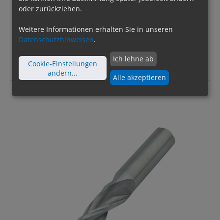
oder zurückziehen.
Bohrdurchmesser:
Ø4,8
Weitere Informationen erhalten Sie in unseren
Datenschutzhinweisen
.
Bitte melden Sie sich an, um Preise zu sehen und
Ich lehne ab
Cookie-Einstellungen
den Warenkorb nutzen zu können
ändern
...
Alle akzeptieren