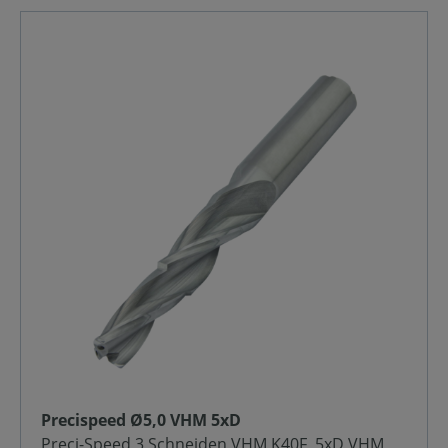
Precispeed Ø5,0 VHM 5xD
Preci-Speed 3 Schneiden VHM K40F, 5xD VHM