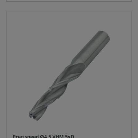
Precispeed Ø4,5 VHM 5xD